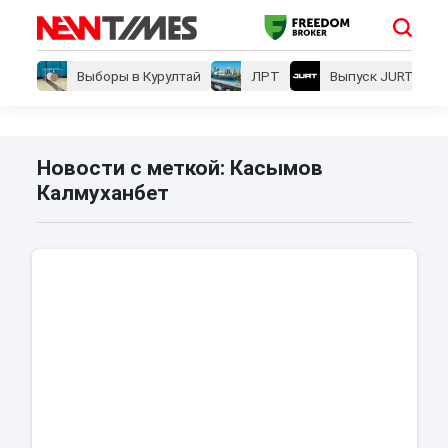
Выборы в Курултай
ЛРТ
Выпуск JURT
Новости с меткой: Касымов
Калмуханбет