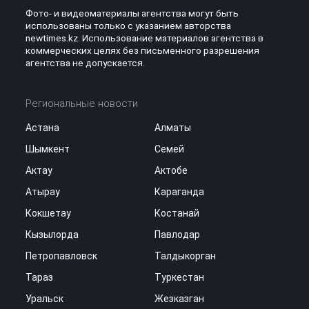
Фото- и видеоматериалы агентства могут быть
использованы только с указанием авторства
newtimes.kz. Использование материалов агентства в
коммерческих целях без письменного разрешения
агентства не допускается.
Региональные новости
Астана
Алматы
Шымкент
Семей
Актау
Актобе
Атырау
Караганда
Кокшетау
Костанай
Кызылорда
Павлодар
Петропавловск
Талдыкорган
Тараз
Туркестан
Уральск
Жезказган