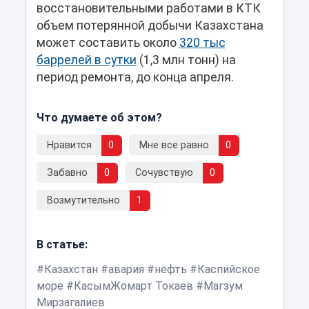
восстановительными работами в КТК
объем потерянной добычи Казахстана
может составить около
320 тыс
баррелей в сутки
(1,3 млн тонн) на
период ремонта, до конца апреля.
Что думаете об этом?
Нравится
0
Мне все равно
0
Забавно
0
Сочувствую
0
Возмутительно
1
В статье:
Казахстан
авария
нефть
Каспийское
море
КасымЖомарт Токаев
Магзум
Мирзагалиев