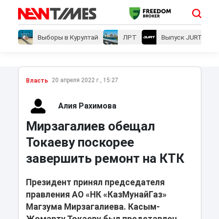
Выборы в Курултай
ЛРТ
Выпуск JURT
20 апреля 2022 г., 15:27
Власть
Алия Рахимова
Мирзагалиев обещал
Токаеву поскорее
завершить ремонт на КТК
Президент принял председателя
правления АО «НК «КазМунайГаз»
Магзума Мирзагалиева. Касым-