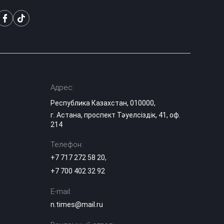
15:30
обвинил
казахстанцев в
атеизме
Правда о
казахских тоях:
историк
15:03
разрушила
популярный миф
Адрес:
Республика Казахстан, 010000,
Эксперты назвали
г. Астана, проспект Тәуелсіздік, 41, оф.
сильные стороны
выступления
214
14:29
«Әділет» на
теледебатах
Телефон:
+7 717 272 58 20
,
Гранты в вузы
+7 700 402 32 92
Казахстана: когда
опубликуют
14:10
список
E-mail:
поступивших
n.times@mail.ru
Казахстанский