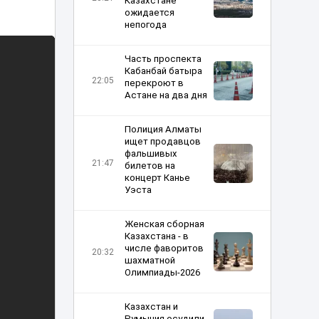
Казахстане
ожидается
непогода
Часть проспекта
Кабанбай батыра
22:05
перекроют в
Астане на два дня
Полиция Алматы
ищет продавцов
фальшивых
21:47
билетов на
концерт Канье
Уэста
Женская сборная
Казахстана - в
числе фаворитов
20:32
шахматной
Олимпиады-2026
Казахстан и
Румыния осудили