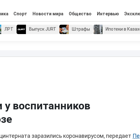
мика
Спорт
Новости мира
Общество
Интервью
Экскл
ЛРТ
Выпуск JURT
Штрафы
Ипотеки в Каза
 у воспитанников
озе
ецинтерната заразились коронавирусом, передает
Пе