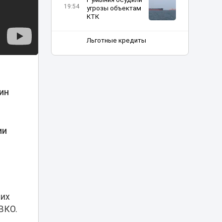
19:54
угрозы объектам
КТК
Льготные кредиты
под 2,5% помогают
создавать
18:37
рабочие места в
селах - партия
«Әділет»
ин
Шипы против
асфальта: в
Астане могут
18:12
ии
ограничить
зимнюю резину
Прямой эфир в
TikTok привел
18:00
жительницу Семея
в суд
щих
ВКО.
Трагедия в
«Казахтелекоме»: