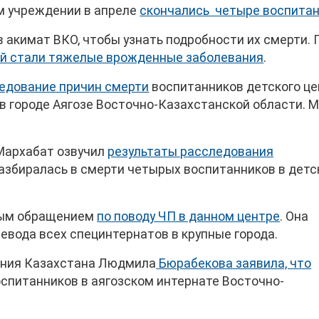
м учреждении в апреле
скончались четыре воспита
 акимат ВКО, чтобы узнать подробности их смерти. 
й стали тяжелые врожденные заболевания
.
едование причин смерти
воспитанников детского це
 в городе Аягозе Восточно-Казахстанской области. 
Мархабат озвучил
результаты расследования
разбиралась в смерти четырых воспитанников в дет
ытым обращением
по поводу ЧП в данном центре
. Она
евода всех специнтернатов в крупные города.
ения Казахстана Людмила
Бюрабекова заявила, что
спитанников в аягозском интернате Восточно-