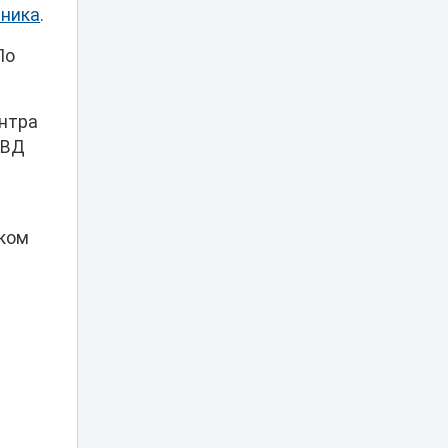
17:35
нника
.
два сотрудника
погибли на работе
По
Заплыв в Есиле
обернулся
17:25
штрафом почти в
нтра
30 тысяч тенге
МВД
«Скорая не
проедет»:
застройка возле
домов у «Хан
ском
17:10
Шатыра»
возмутила
астанчан
Об инициативах
Казахстана на
мировой арене в
17:00
разные годы
рассказал
эксперт