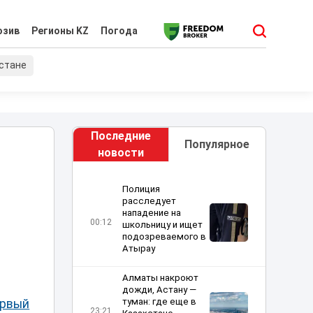
юзив
Регионы KZ
Погода
хстане
Последние
Популярное
новости
Полиция
расследует
нападение на
00:12
школьницу и ищет
подозреваемого в
Атырау
Алматы накроют
дожди, Астану —
туман: где еще в
рвый
23:21