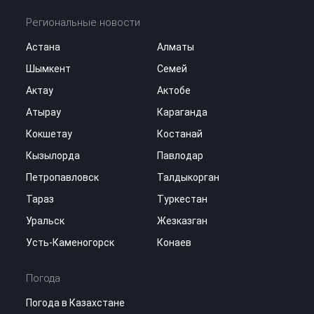
Региональные новости
Астана
Алматы
Шымкент
Семей
Актау
Актобе
Атырау
Караганда
Кокшетау
Костанай
Кызылорда
Павлодар
Петропавловск
Талдыкорган
Тараз
Туркестан
Уральск
Жезказган
Усть-Каменогорск
Конаев
Погода
Погода в Казахстане