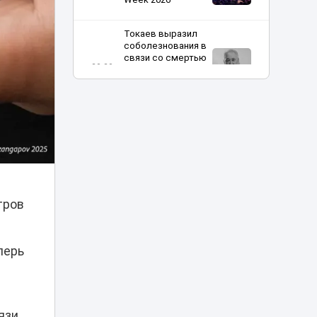
Токаев выразил
соболезнования в
связи со смертью
20:20
кинорежиссера
Ардака
Амиркулова
В Астане
огромные
очереди в
кофейню
20:00
обернулись
проверкой
полиции
тров
Харли Квинн и
Человек-паук в
перь
столице:
19:30
спецрепортаж с
Comic Con Astana
язи,
Токаев поздравил