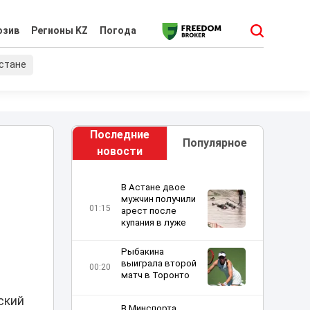
юзив
Регионы KZ
Погода
хстане
Последние
Популярное
новости
В Астане двое
мужчин получили
01:15
арест после
купания в луже
Рыбакина
выиграла второй
00:20
матч в Торонто
ский
В Минспорта