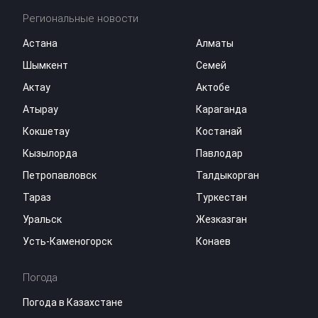
Региональные новости
Астана
Алматы
Шымкент
Семей
Актау
Актобе
Атырау
Караганда
Кокшетау
Костанай
Кызылорда
Павлодар
Петропавловск
Талдыкорган
Тараз
Туркестан
Уральск
Жезказган
Усть-Каменогорск
Конаев
Погода
Погода в Казахстане