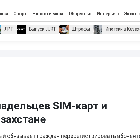
мика
Спорт
Новости мира
Общество
Интервью
Экскл
ЛРТ
Выпуск JURT
Штрафы
Ипотеки в Каза
ладельцев SIM-карт и
азахстане
орый обязывает граждан перерегистрировать абонент