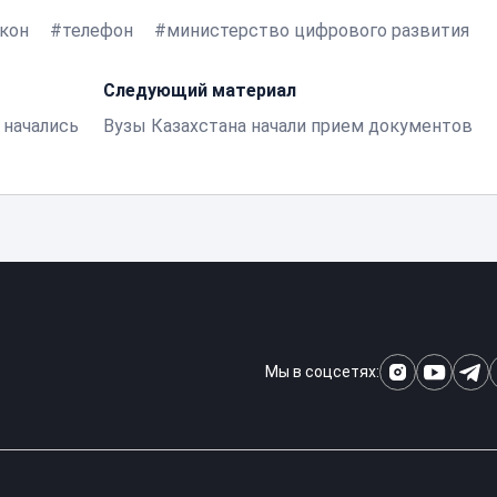
акон
телефон
министерство цифрового развития
Следующий материал
 начались
Вузы Казахстана начали прием документов
Мы в соцсетях: