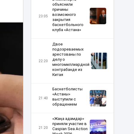
объяснили
причины
возможного
23:05
закрытия
баскетбольного
клуба «Астана»
Двое
подозреваемых
арестованы по
делу о
22:20
многомиллиардной
контрабанде из
Китая
Баскетболисты
«Астаны»
21:40
выступили с
обращением
«Жаңа адамдар»
приняли участие в
21:20
Caspian Sea Action
Week 2026