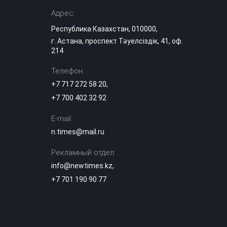
Астане
Адрес:
Республика Казахстан, 010000,
В Казахстане
г. Астана, проспект Тәуелсіздік, 41, оф.
опубликованы
списки
214
15:12
обладателей
образовательных
Телефон:
грантов-2026
+7 717 272 58 20
,
+7 700 402 32 92
Дети работают на
стройке в 40-
градусную жару:
E-mail:
14:58
скандал на
n.times@mail.ru
вокзале Алматы-1
Рекламный отдел:
Роль Казахстана
info@newtimes.kz
,
в поддержке
гуманитарных
+7 701 190 90 77
инициатив
14:31
становится более
предметной —
эксперт