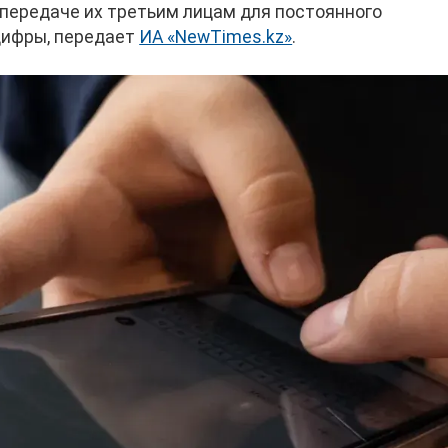
 передаче их третьим лицам для постоянного
цифры, передает
ИА «NewTimes.kz»
.