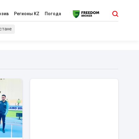
юзив
Регионы KZ
Погода
хстане