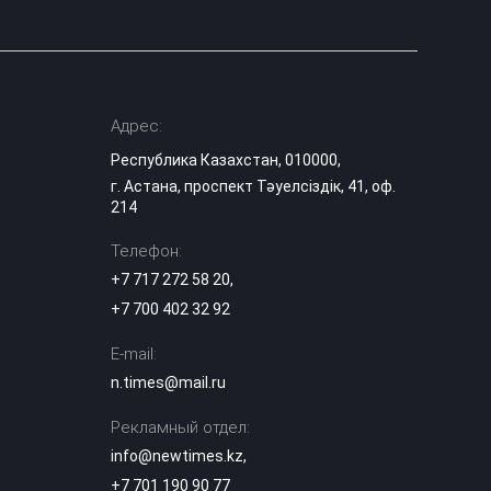
Адрес:
Республика Казахстан, 010000,
г. Астана, проспект Тәуелсіздік, 41, оф.
214
Телефон:
+7 717 272 58 20
,
+7 700 402 32 92
E-mail:
n.times@mail.ru
Рекламный отдел:
info@newtimes.kz
,
+7 701 190 90 77