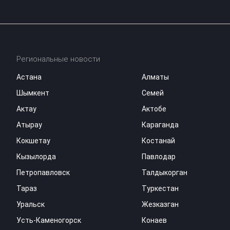
Региональные новости
Астана
Алматы
Шымкент
Семей
Актау
Актобе
Атырау
Караганда
Кокшетау
Костанай
Кызылорда
Павлодар
Петропавловск
Талдыкорган
Тараз
Туркестан
Уральск
Жезказган
Усть-Каменогорск
Конаев