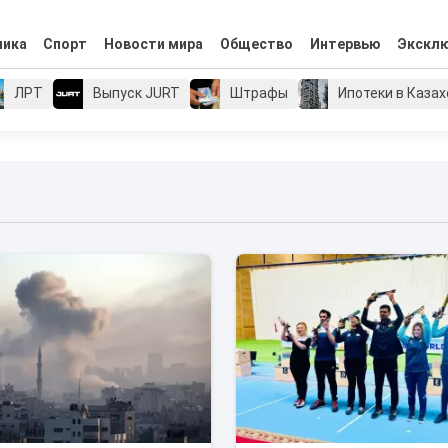
мика
Спорт
Новости мира
Общество
Интервью
Экскл
ЛРТ
Выпуск JURT
Штрафы
Ипотеки в Каза