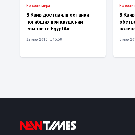
Новости мира
Новости
В Каир доставили останки
В Каи
погибших при крушении
обстр
самолета EgyptAir
полиц
22 мая 2016 г., 15:58
8 мая 201