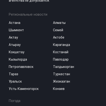
агентства не допускается.
Региональные новости
Астана
Алматы
Шымкент
Семей
Актау
Актобе
Атырау
Караганда
Кокшетау
Костанай
Кызылорда
Павлодар
Петропавловск
Талдыкорган
Тараз
Туркестан
Уральск
Жезказган
Усть-Каменогорск
Конаев
Погода