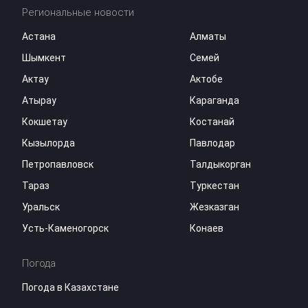
Региональные новости
Астана
Алматы
Шымкент
Семей
Актау
Актобе
Атырау
Караганда
Кокшетау
Костанай
Кызылорда
Павлодар
Петропавловск
Талдыкорган
Тараз
Туркестан
Уральск
Жезказган
Усть-Каменогорск
Конаев
Погода
Погода в Казахстане