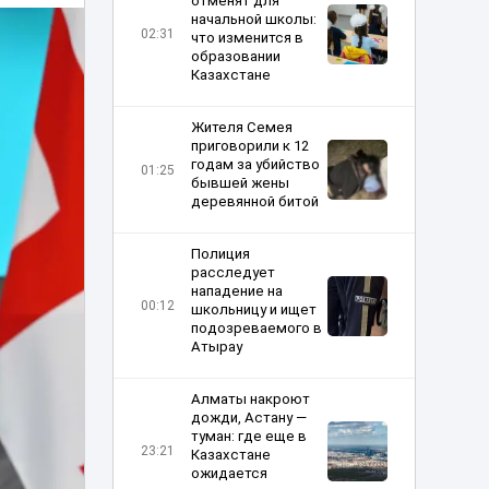
отменят для
начальной школы:
02:31
что изменится в
образовании
Казахстане
Жителя Семея
приговорили к 12
годам за убийство
01:25
бывшей жены
деревянной битой
Полиция
расследует
нападение на
00:12
школьницу и ищет
подозреваемого в
Атырау
Алматы накроют
дожди, Астану —
туман: где еще в
23:21
Казахстане
ожидается