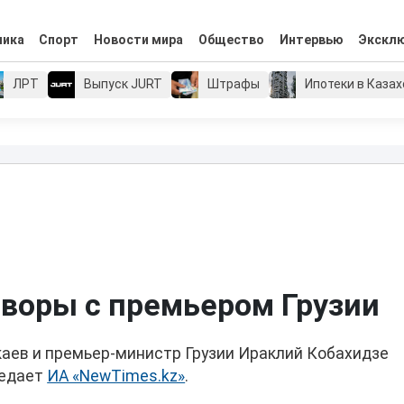
мика
Спорт
Новости мира
Общество
Интервью
Экскл
ЛРТ
Выпуск JURT
Штрафы
Ипотеки в Каза
оворы с премьером Грузии
ев и премьер-министр Грузии Ираклий Кобахидзе
редает
ИА «NewTimes.kz»
.