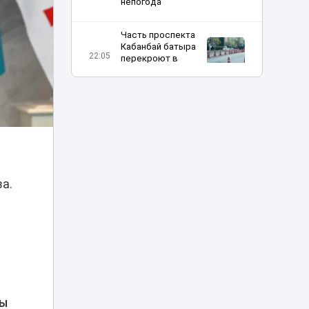
непогода
Часть проспекта
Кабанбай батыра
22:05
перекроют в
Астане на два дня
Полиция Алматы
ищет продавцов
фальшивых
21:47
билетов на
концерт Канье
Уэста
а.
Женская сборная
Казахстана - в
числе фаворитов
20:32
шахматной
Олимпиады-2026
Казахстан и
Румыния осудили
19:54
угрозы объектам
Вы