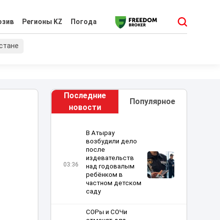
юзив
Регионы KZ
Погода
хстане
Последние
Популярное
новости
В Атырау
возбудили дело
после
издевательств
03:36
над годовалым
ребёнком в
частном детском
саду
СОРы и СОЧи