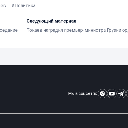
аев
Политика
Следующий материал
аседание
Токаев наградил премьер-министра Грузии о
Мы в соцсетях: