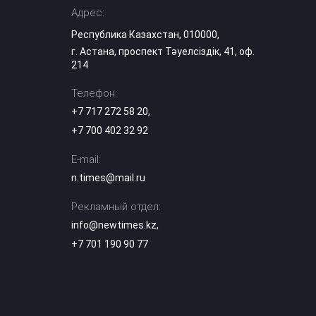
казахстанцев в
Адрес:
атеизме
Республика Казахстан, 010000,
Правда о
г. Астана, проспект Тәуелсіздік, 41, оф.
казахских тоях:
214
историк
15:03
разрушила
Телефон:
популярный миф
+7 717 272 58 20
,
Эксперты назвали
+7 700 402 32 92
сильные стороны
выступления
14:29
E-mail:
«Әділет» на
теледебатах
n.times@mail.ru
Рекламный отдел:
Гранты в вузы
Казахстана: когда
info@newtimes.kz
,
опубликуют
14:10
+7 701 190 90 77
список
поступивших
Казахстанский
блогер Даша