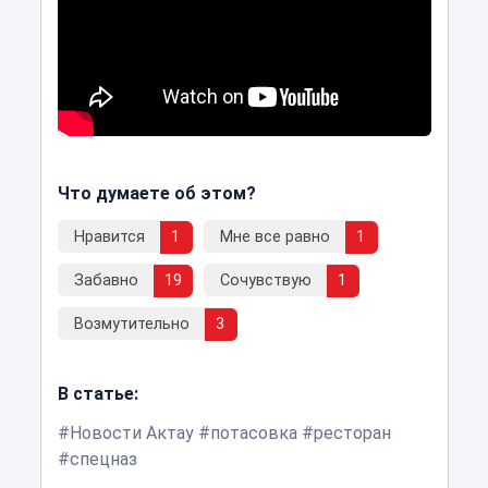
Что думаете об этом?
Нравится
1
Мне все равно
1
Забавно
19
Сочувствую
1
Возмутительно
3
В статье:
Новости Актау
потасовка
ресторан
спецназ