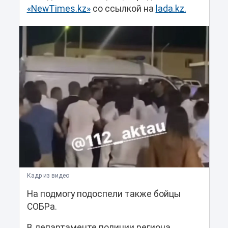
«NewTimes.kz»
со ссылкой на
lada.kz.
Кадр из видео
На подмогу подоспели также бойцы
СОБРа.
В департаменте полиции региона