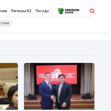
юзив
Регионы KZ
Погода
хстане