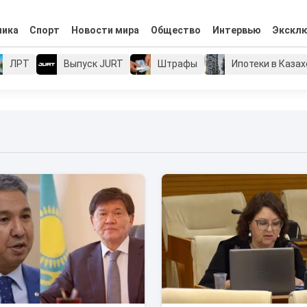
мика
Спорт
Новости мира
Общество
Интервью
Экскл
ЛРТ
Выпуск JURT
Штрафы
Ипотеки в Каза