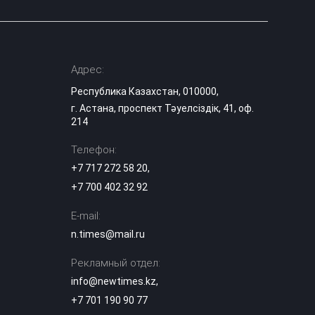
Адрес:
Республика Казахстан, 010000,
г. Астана, проспект Тәуелсіздік, 41, оф.
214
Телефон:
+7 717 272 58 20
,
+7 700 402 32 92
E-mail:
n.times@mail.ru
Рекламный отдел:
info@newtimes.kz
,
+7 701 190 90 77