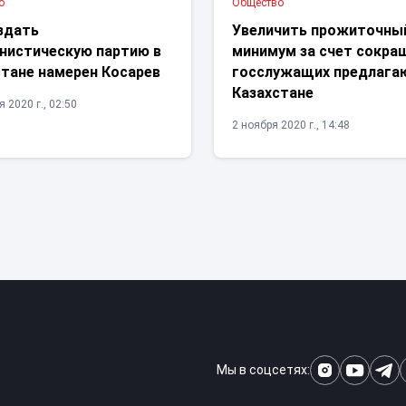
о
Общество
здать
Увеличить прожиточны
нистическую партию в
минимум за счет сокра
стане намерен Косарев
госслужащих предлага
Казахстане
 2020 г., 02:50
2 ноября 2020 г., 14:48
Мы в соцсетях: