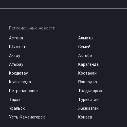
Региональные новости
Астана
Алматы
Шымкент
Семей
Актау
Актобе
Атырау
Караганда
Кокшетау
Костанай
Кызылорда
Павлодар
Петропавловск
Талдыкорган
Тараз
Туркестан
Уральск
Жезказган
Усть-Каменогорск
Конаев