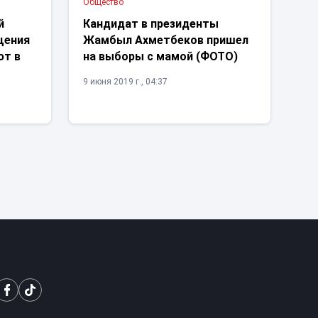
Общество
й
Кандидат в президенты
щения
Жамбыл Ахметбеков пришел
ют в
на выборы с мамой (ФОТО)
9 июня 2019 г., 04:37