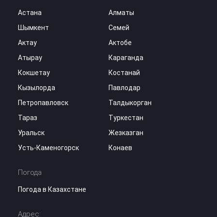
Астана
Алматы
Шымкент
Семей
Актау
Актобе
Атырау
Караганда
Кокшетау
Костанай
Кызылорда
Павлодар
Петропавловск
Талдыкорган
Тараз
Туркестан
Уральск
Жезказган
Усть-Каменогорск
Конаев
Погода
Погода в Казахстане
Адрес: