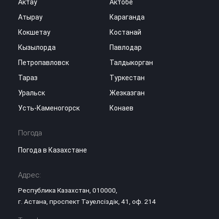
Актау
Актобе
Атырау
Караганда
Кокшетау
Костанай
Кызылорда
Павлодар
Петропавловск
Талдыкорган
Тараз
Туркестан
Уральск
Жезказган
Усть-Каменогорск
Конаев
Погода
Погода в Казахстане
Адрес:
Республика Казахстан, 010000,
г. Астана, проспект Тәуелсіздік, 41, оф. 214