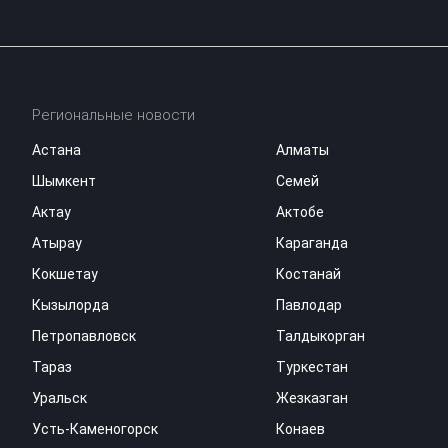
Региональные новости
Астана
Алматы
Шымкент
Семей
Актау
Актобе
Атырау
Караганда
Кокшетау
Костанай
Кызылорда
Павлодар
Петропавловск
Талдыкорган
Тараз
Туркестан
Уральск
Жезказган
Усть-Каменогорск
Конаев