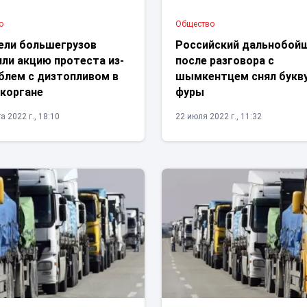
о
Общество
ели большегрузов
Российский дальнобой
ли акцию протеста из-
после разговора с
блем с дизтопливом в
шымкентцем снял букву
коргане
фуры
а 2022 г., 18:10
22 июля 2022 г., 11:32