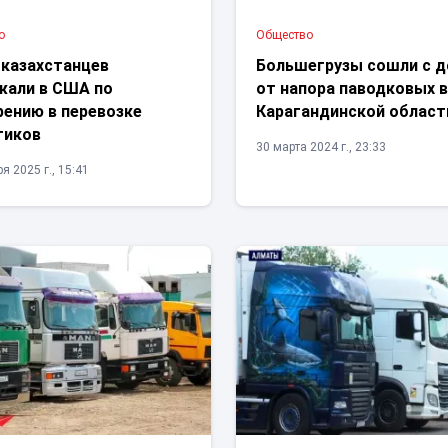
о
Общество
 казахстанцев
Большегрузы сошли с д
жали в США по
от напора паводковых в
рению в перевозке
Карагандинской област
тиков
30 марта 2024 г., 23:33
я 2025 г., 15:41