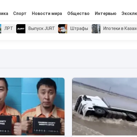
мика
Спорт
Новости мира
Общество
Интервью
Экскл
ЛРТ
Выпуск JURT
Штрафы
Ипотеки в Каза