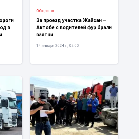
Общество
ороги
За проезд участка Жайсан –
од в
Актобе с водителей фур брали
и
взятки
14 января 2024 г., 02:00