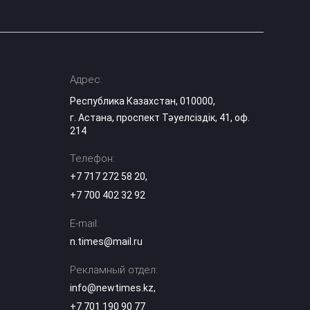
Адрес:
Республика Казахстан, 010000,
г. Астана, проспект Тәуелсіздік, 41, оф.
214
Телефон:
+7 717 272 58 20
,
+7 700 402 32 92
E-mail:
n.times@mail.ru
Рекламный отдел:
info@newtimes.kz
,
+7 701 190 90 77