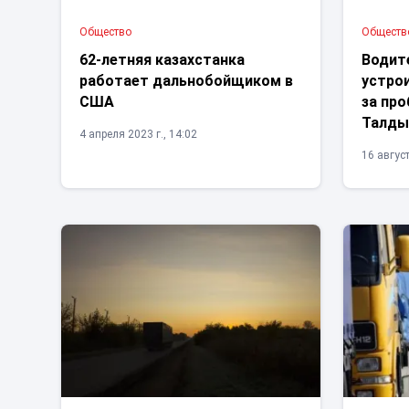
Общество
Обществ
62-летняя казахстанка
Водит
работает дальнобойщиком в
устрои
США
за про
Талды
4 апреля 2023 г., 14:02
16 август