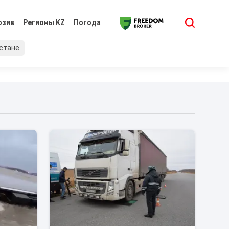
юзив
Регионы KZ
Погода
хстане