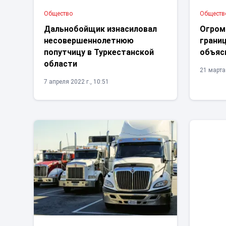
Общество
Обществ
Дальнобойщик изнасиловал
Огром
несовершеннолетнюю
границ
попутчицу в Туркестанской
объяс
области
21 марта 
7 апреля 2022 г., 10:51