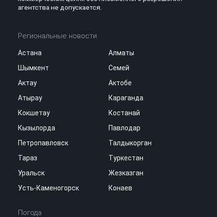
агентства не допускается.
Региональные новости
Астана
Алматы
Шымкент
Семей
Актау
Актобе
Атырау
Караганда
Кокшетау
Костанай
Кызылорда
Павлодар
Петропавловск
Талдыкорган
Тараз
Туркестан
Уральск
Жезказган
Усть-Каменогорск
Конаев
Погода