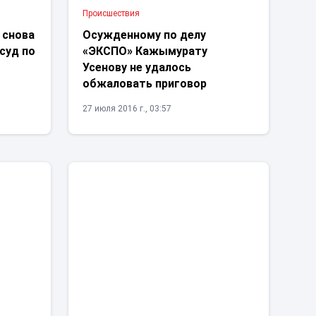
Проиcшествия
 снова
Осужденному по делу
суд по
«ЭКСПО» Кажымурату
Усенову не удалось
обжаловать приговор
27 июля 2016 г., 03:57