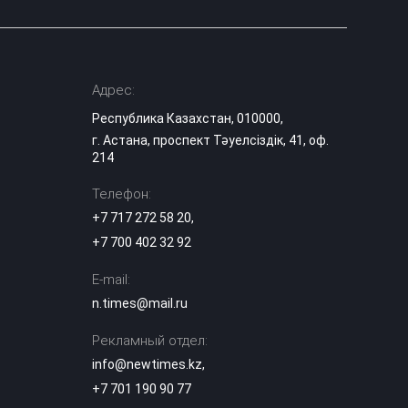
Адрес:
Республика Казахстан, 010000,
г. Астана, проспект Тәуелсіздік, 41, оф.
214
Телефон:
+7 717 272 58 20
,
+7 700 402 32 92
E-mail:
n.times@mail.ru
Рекламный отдел:
info@newtimes.kz
,
+7 701 190 90 77