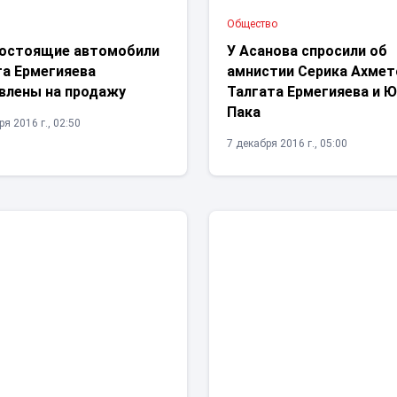
Общество
остоящие автомобили
У Асанова спросили об
та Ермегияева
амнистии Серика Ахмет
влены на продажу
Талгата Ермегияева и 
Пака
я 2016 г., 02:50
7 декабря 2016 г., 05:00