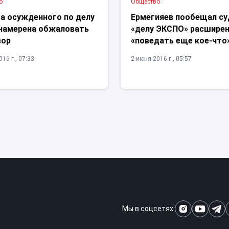
о
Общество
а осужденного по делу
Ермегияев пообещал су
намерена обжаловать
«делу ЭКСПО» расшире
вор
«поведать еще кое-что
16 г., 07:33
2 июня 2016 г., 05:57
Мы в соцсетях: