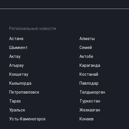
Региональные новости
Астана
Алматы
Шымкент
Семей
Актау
Актобе
Атырау
Караганда
Кокшетау
Костанай
Кызылорда
Павлодар
Петропавловск
Талдыкорган
Тараз
Туркестан
Уральск
Жезказган
Усть-Каменогорск
Конаев