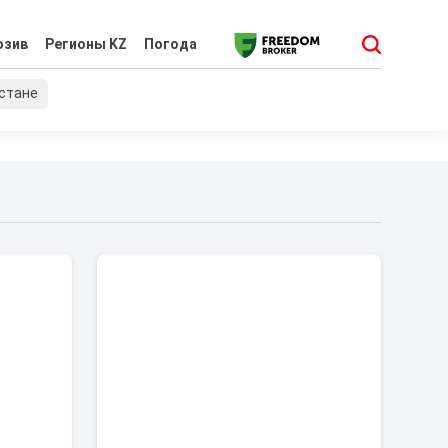
юзив
Регионы KZ
Погода
хстане