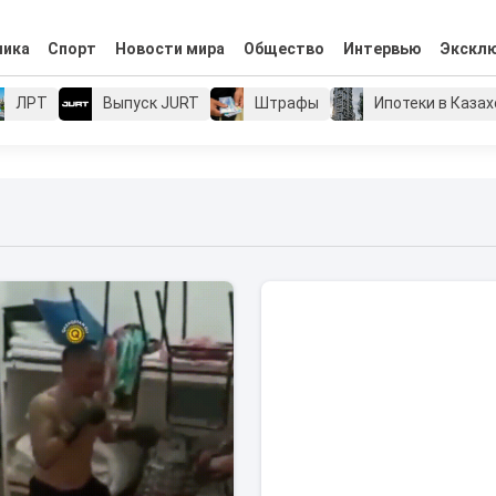
мика
Спорт
Новости мира
Общество
Интервью
Экскл
ЛРТ
Выпуск JURT
Штрафы
Ипотеки в Каза