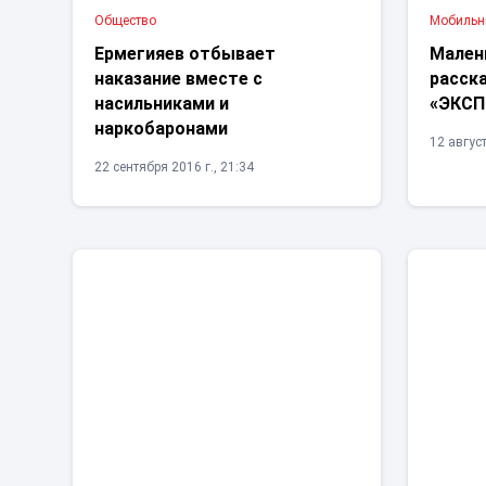
Общество
Мобильн
Ермегияев отбывает
Мален
наказание вместе с
расска
насильниками и
«ЭКСП
наркобаронами
12 август
22 сентября 2016 г., 21:34