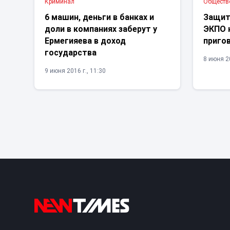
Криминал
Обществ
6 машин, деньги в банках и
Защит
доли в компаниях заберут у
ЭКПО 
Ермегияева в доход
приго
государства
8 июня 20
9 июня 2016 г., 11:30