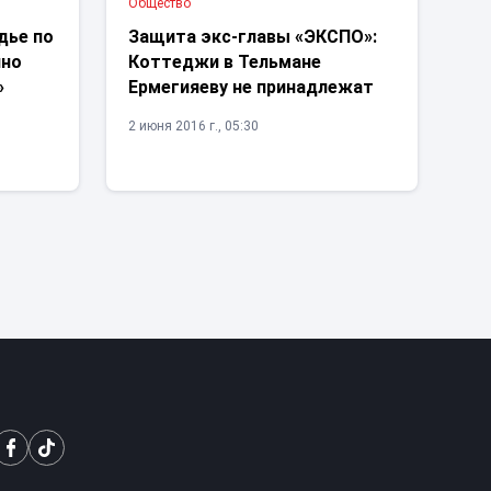
Общество
дье по
Защита экс-главы «ЭКСПО»:
нно
Коттеджи в Тельмане
»
Ермегияеву не принадлежат
2 июня 2016 г., 05:30