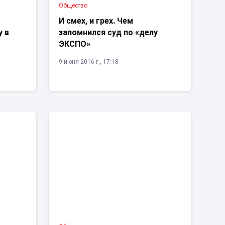
Общество
И смех, и грех. Чем
у в
запомнился суд по «делу
ЭКСПО»
9 июня 2016 г., 17:18