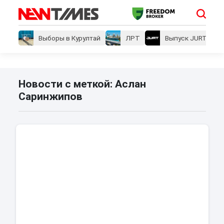
Выборы в Курултай
ЛРТ
Выпуск JURT
Новости с меткой: Аслан
Саринжипов